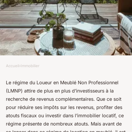
Accueil
›
Immobilier
IMMOBILIER
Ce qu'il faut savoir sur le
Le régime du Loueur en Meublé Non Professionnel
(LMNP) attire de plus en plus d’investisseurs à la
LMNP avant de s'y investir
recherche de revenus complémentaires. Que ce soit
pour réduire ses impôts sur les revenus, profiter des
emma
•
13 décembre 2024
•
11 min de lecture
atouts fiscaux ou investir dans l’immobilier locatif, ce
régime présente de nombreux atouts. Mais avant de