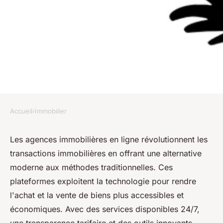
Accueil
›
Immobilier
IMMOBILIER
Agences immobilières en ligne
Les agences immobilières en ligne révolutionnent les
transactions immobilières en offrant une alternative
: la solution pour vos
moderne aux méthodes traditionnelles. Ces
transactions
plateformes exploitent la technologie pour rendre
l'achat et la vente de biens plus accessibles et
emma
•
31 décembre 2024
•
5 min de lecture
économiques. Avec des services disponibles 24/7,