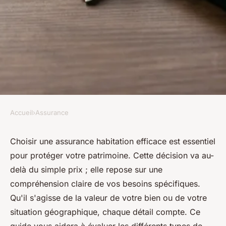
Accueil
›
Assurance
ASSURANCE
Guide essentiel pour choisir
Choisir une assurance habitation efficace est essentiel
pour protéger votre patrimoine. Cette décision va au-
votre assurance habitation
delà du simple prix ; elle repose sur une
efficace
compréhension claire de vos besoins spécifiques.
Qu'il s'agisse de la valeur de votre bien ou de votre
emma
•
16 décembre 2024
•
4 min de lecture
situation géographique, chaque détail compte. Ce