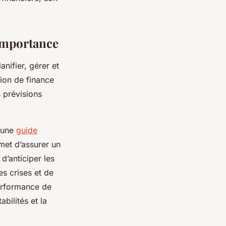
 importance
nifier, gérer et
tion de finance
s prévisions
i une
guide
met d’assurer un
d’anticiper les
es crises et de
performance de
abilités et la