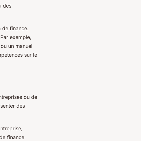
u des
n de finance.
. Par exemple,
n ou un manuel
mpétences sur le
ntreprises ou de
ésenter des
entreprise,
 de finance