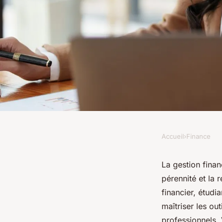
Accueil
›
Finance
FINANCE
Comprendre les prin
La gestion finan
pérennité et la 
l'importance de la g
financier, étud
maîtriser les ou
professionnels.