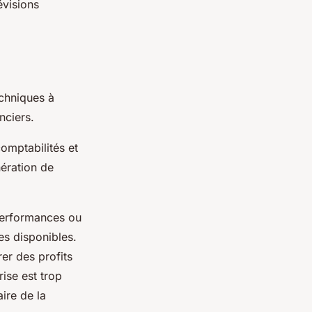
évisions
echniques à
anciers.
omptabilités et
ération de
 performances ou
es disponibles.
rer des profits
rise est trop
ire de la