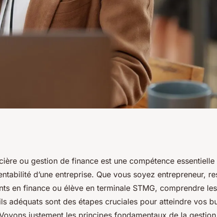
cipes et
cière ou gestion de finance est une compétence essentielle 
rentabilité d’une entreprise. Que vous soyez entrepreneur, r
estion financière
iants en finance ou élève en terminale STMG, comprendre les
tils adéquats sont des étapes cruciales pour atteindre vos b
 Voyons justement les principes fondamentaux de la gestion 