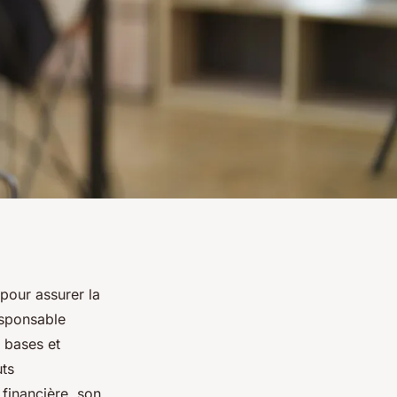
pour assurer la
esponsable
 bases et
uts
financière, son