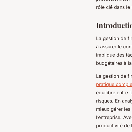
optimale pour les e
rôle clé dans le
emma
•
14 décembre 2024
•
7 min de lecture
Introductio
La gestion de fi
à assurer le con
implique des tâc
budgétaires à la
La gestion de fi
pratique comple
équilibre entre 
risques. En anal
mieux gérer les
l’entreprise. Ave
productivité de 