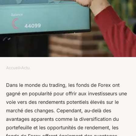
Accueil
›
Actu
ACTU
Quels sont les avantages
Dans le monde du trading, les fonds de Forex ont
gagné en popularité pour offrir aux investisseurs une
cachés de My Forex Funds ?
voie vers des rendements potentiels élevés sur le
marché des changes. Cependant, au-delà des
emma
•
8 août 2024
•
3 min de lecture
avantages apparents comme la diversification du
portefeuille et les opportunités de rendement, les