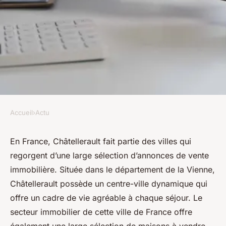
Accueil
›
Actu
ACTU
Comment trouver une maison
En France, Châtellerault fait partie des villes qui
regorgent d’une large sélection d’annonces de vente
a vendre Chatellerault ?
immobilière. Située dans le département de la Vienne,
Châtellerault possède un centre-ville dynamique qui
emma
•
18 février 2024
•
4 min de lecture
offre un cadre de vie agréable à chaque séjour. Le
secteur immobilier de cette ville de France offre